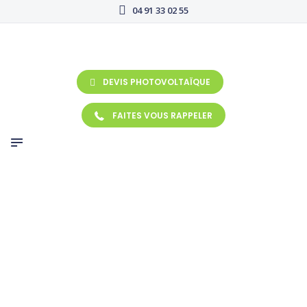
ACCUEIL
04 91 33 02 55
groupassurcourtage
NOS CONTRATS
MENTIONS
LÉGALES
DEVIS PHOTOVOLTAÏQUE
FAITES VOUS RAPPELER