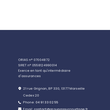
ORIAS n° 07004872
SIRET n° 0558124990014
Exerce en tant qu'intermédiaire
d'assurances
21 rue Grignan, BP 330, 13177 Marseille
Cedex 20
Phone:
04 91 33 02 55
Email:
contact@groupassurcourtage.fr